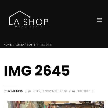
HOME
GMEDIA POSTS
IMG 2645
IMG 2645
BY
ROMAINLSM
/
JEUDI, 19 NOVEMBRE 2020
/
PUBLISHED IN