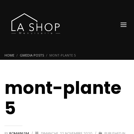
HOME
GMEDIA POSTS
MONT-PLANTE 5
mont-plante
5
BY
ROMAINLSM
/
DIMANCHE, 22 NOVEMBRE 2020
/
PUBLISHED IN